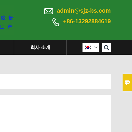

admin@sjz-bs.com

+86-13292884619

회사 소개

