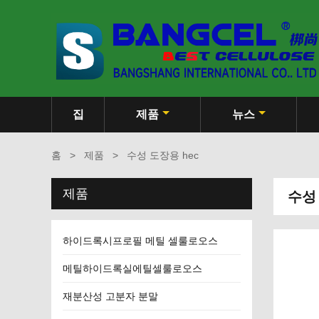
집
제품
뉴스
홈
>
제품
>
수성 도장용 hec
제품
수성 
하이드록시프로필 메틸 셀룰로오스
메틸하이드록실에틸셀룰로오스
재분산성 고분자 분말