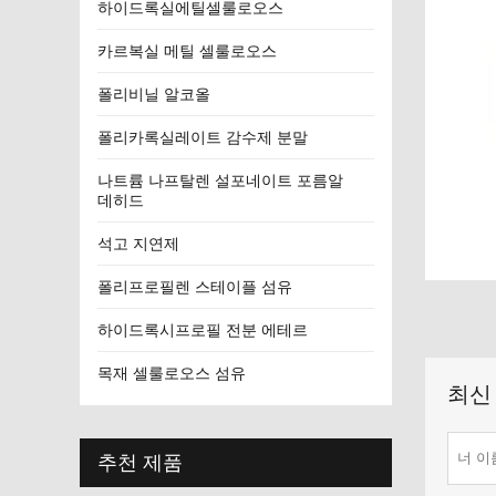
하이드록실에틸셀룰로오스
카르복실 메틸 셀룰로오스
폴리비닐 알코올
폴리카록실레이트 감수제 분말
나트륨 나프탈렌 설포네이트 포름알
데히드
석고 지연제
폴리프로필렌 스테이플 섬유
하이드록시프로필 전분 에테르
목재 셀룰로오스 섬유
최신
추천 제품