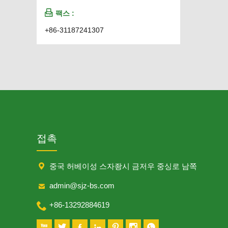

팩스 :
+86-31187241307
접촉

중국 허베이성 스자좡시 금저우 중싱로 남쪽

admin@sjz-bs.com

+86-13292884619






