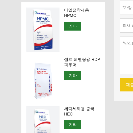
타일접착제용
HPMC
기타
셀프 레벨링용 RDP
파우더
기타
제
세탁세제용 중국
HEC
기타