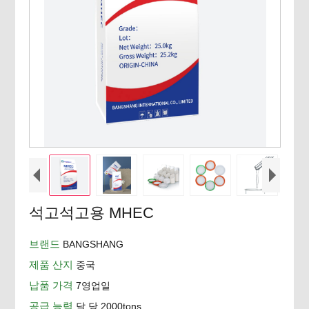
석고석고용 MHEC
브랜드
BANGSHANG
제품 산지
중국
납품 가격
7영업일
공급 능력
달 당 2000tons