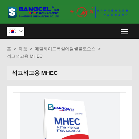
Togg

홈
>
제품
>
메틸하이드록실에틸셀룰로오스
>
석고석고용 MHEC
석고석고용 MHEC