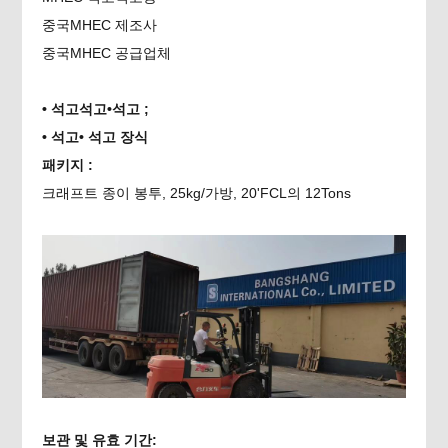
중국
MHEC 제조사
중국
MHEC 공급업체
• 석고석고•석고 ;
• 석고• 석고 장식
패키지 :
크래프트 종이 봉투, 25kg/가방, 20'FCL의 12Tons
보관 및 유효 기간: