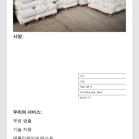
사양
;:
안건
모습
메틸 그룹 %
하이드록실 에틸 그룹 %
젤 온도 /°C
PH 값
브
우리의 서비스:
필
점도(2%,20°C)
ND
무료 샘플
수분 함량 %
기술 지원
재 함량 %
애플리케이션 테스트