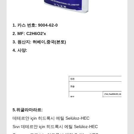
1. 카스 번호: 9004-62-0
2. MF: C2H6O2'x
3. 원산지:
허베이
,
중국
(본토)
4. 사양:
안건
모습
(%1,%u00b0C,브룩필드)
점도
(%1,%u00b0C,NDJ-1)
PH değeri
5.위굴라마라르:
수 içeriği %
Kül içeriği %
데테르얀 için 히드록시 에틸 Selüloz-HEC
Sıvı 데테르얀 için 히드록시 에틸 Selüloz-HEC