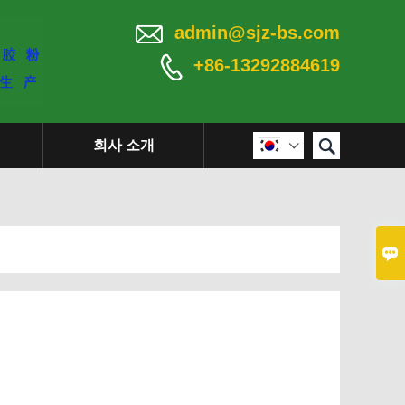

admin@sjz-bs.com

+86-13292884619

회사 소개

