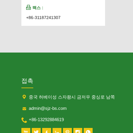

팩스 :
+86-31187241307
접촉

중국 허베이성 스자좡시 금저우 중싱로 남쪽

admin@sjz-bs.com

+86-13292884619






