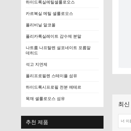
하이드록실에틸셀룰로오스
카르복실 메틸 셀룰로오스
폴리비닐 알코올
폴리카록실레이트 감수제 분말
나트륨 나프탈렌 설포네이트 포름알
데히드
석고 지연제
폴리프로필렌 스테이플 섬유
하이드록시프로필 전분 에테르
목재 셀룰로오스 섬유
최신
추천 제품