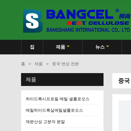
집
제품
뉴스
홈
>
제품
>
중국 변성 전분
제품
중국
하이드록시프로필 메틸 셀룰로오스
메틸하이드록실에틸셀룰로오스
재분산성 고분자 분말