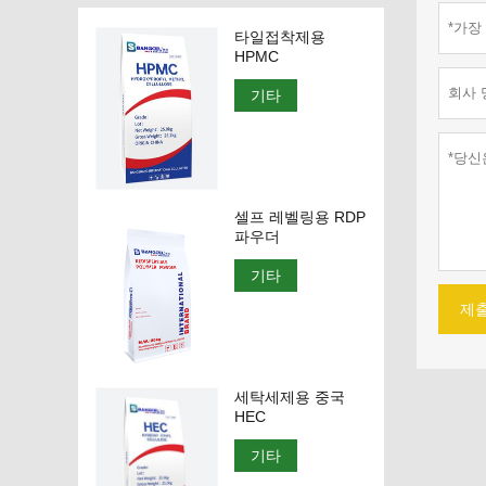
타일접착제용
HPMC
기타
셀프 레벨링용 RDP
파우더
기타
제
세탁세제용 중국
HEC
기타